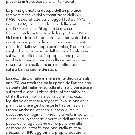
presenta in tre successivi archi temporali.
La prima giornata si occupa dell’ampio arco
temporale che va dalla costituzione dell’INU
(1930), e soprattutto dalla legge 1150 del 1942
fino al 1982, ossia all’indomani della sentenza n. 5
del 1980 che sancì l’illegittimità di alcuni
fondamentali contenuti della legge 10 del 1977.
Nel corso di questo periodo, caratterizzato dalla
ricostruzione postbellica e dalla grande crescita
delle città dallo sviluppo economico, l’attenzione
degli urbanisti e l’azione dell’INU era focalizzata
sui dannosi effetti dell’appropriazione privata
rendita fondiaria urbana e sulla individuazione di
misure volte a realizzare un controllo pubblico
sulla urbanizzazione dei suoli.
La seconda giornata è interamente dedicata agli
anni ’90, caratterizzati dalla ripresa dell’attenzione
da parte del Parlamento sulla riforma urbanistica e
sui prezzi di acquisizione dei suoi per pubblica
utilità. Il decennio inizia con alcune innovazioni
legislative destinate a segnare l’evoluzione della
pianificazione e gestione delle trasformazioni
urbane anche nei decenni successivi, ma la
questione del regime immobiliare resta irrisolta. In
questi anni lo scenario operativo dell’urbanistica
passa dalla regolazione dell’espansione alla
gestione della trasformazione. Nella mutata
situazione, l’INU aggiorna la propria posizione