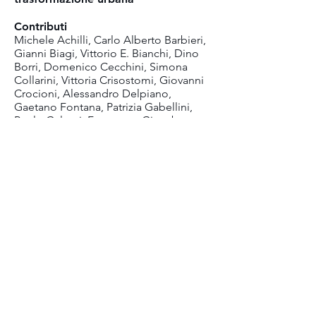
Contributi
Michele Achilli, Carlo Alberto Barbieri,
Gianni Biagi, Vittorio E. Bianchi, Dino
Borri, Domenico Cecchini, Simona
Collarini, Vittoria Crisostomi, Giovanni
Crocioni, Alessandro Delpiano,
Gaetano Fontana, Patrizia Gabellini,
Paolo Galuzzi, Francesco Giacobone,
Gianni Guerrieri, Paolo La Greca,
Simone Ombuen, Pierluigi Properzi,
Stefano Stanghellini, Michele Talia,
Giuseppe Trombino, Paolo Urbani,
Piergiorgio Vitillo.
Letture
Istituto Nazionale di Urbanistica (1990),
Il
Territorio dell’Urbanistica
, XIX Congresso
nazionale, Milano 27-29 settembre 1990,
supplemento al n. 108 di
Urbanistica
Informazioni
. Voce di Martina Pistorino.
Istituto Nazionale di Urbanistica (1993),
Politiche urbane, Atti del XX Congresso,