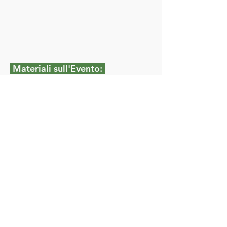
Materiali sull'Evento:
•
Il programma dell'Incontro di
studio in formato PDF
IINU - ISTITUTO NAZIONALE DI
URBANISTICA
Sede Legale, Sede Operativa e
Segreteria Nazionale
Via Castro dei Volsci
14 - 00179
Roma