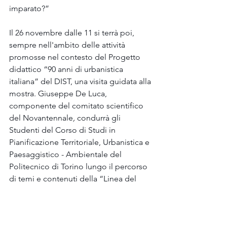
imparato?”
Il 26 novembre dalle 11 si terrà poi, 
sempre nell'ambito delle attività 
promosse nel contesto del Progetto 
didattico “90 anni di urbanistica 
italiana” del DIST, una visita guidata alla 
mostra. Giuseppe De Luca, 
componente del comitato scientifico 
del Novantennale
, 
condurrà gli 
Studenti del Corso di Studi in 
Pianificazione Territoriale, Urbanistica e 
Paesaggistico - Ambientale del 
Politecnico di Torino lungo il percorso 
di temi e contenuti della “Linea del 
tempo” dei 90 anni INU, ideata da lui 
stesso. Una visita guidata analoga, 
ancora con l'intervento di De Luca, 