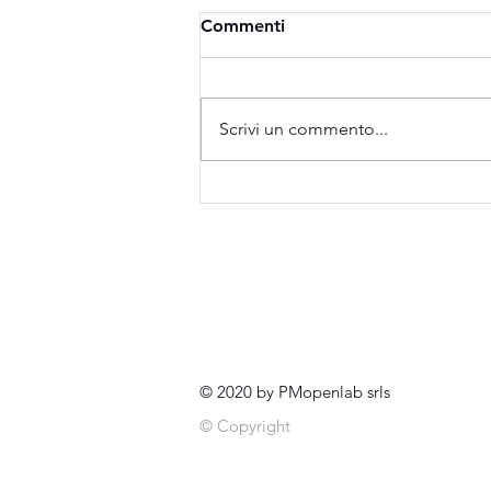
Commenti
Scrivi un commento...
Novant’anni di cultura
urbanistica in Campania e la
transizione ecologica
IINU - ISTITUTO NAZIONALE DI URBA
Sede Legale, Sede Operativa e Segreter
Via Castro dei Volsci 14 - 00179 Roma
© 2020 by PMopenlab srls
© Copyright