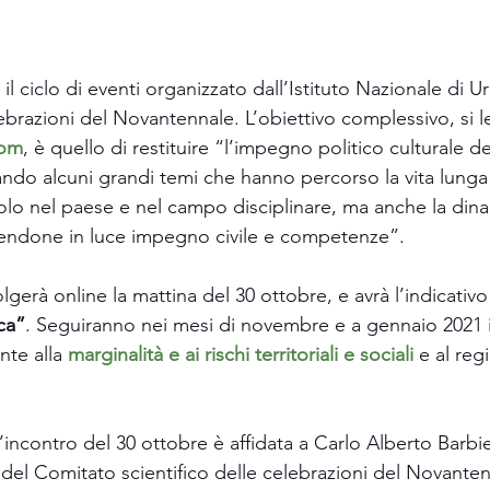
 il ciclo di eventi organizzato dall’Istituto Nazionale di U
ebrazioni del Novantennale. L’obiettivo complessivo, si l
com
, è quello di restituire “l’impegno politico culturale del
ando alcuni grandi temi che hanno percorso la vita lunga
uolo nel paese e nel campo disciplinare, ma anche la dina
tendone in luce impegno civile e competenze”.
olger
à online la mattina del 30 ottobre, e av
rà l’indicativo
ica”
. Seguiranno nei mesi di novembre e a gennaio 2021 i
nte alla 
marginalità e ai rischi territoriali e sociali
e al reg
’incontro del 30 ottobre è affidata a Carlo Alberto Barbie
del Comitato scientifico delle celebrazioni del Novantenn