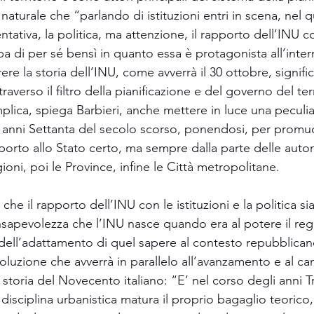
naturale che “parlando di istituzioni entri in scena, nel 
ativa, la politica, ma attenzione, il rapporto dell’INU co
ppa di per sé bensì in quanto essa è protagonista all’inter
rere la storia dell’INU, come avverrà il 30 ottobre, signifi
traverso il filtro della pianificazione e del governo del terr
implica, spiega Barbieri, anche mettere in luce una peculia
li anni Settanta del secolo scorso, ponendosi, per promu
pporto allo Stato certo, ma sempre dalla parte delle auton
ioni, poi le Province, infine le Città metropolitane.
che il rapporto dell’INU con le istituzioni e la politica s
nsapevolezza che l’INU nasce quando era al potere il regi
dell’adattamento di quel sapere al contesto repubblican
luzione che avverrà in parallelo all’avanzamento e al c
 storia del Novecento italiano: “E’ nel corso degli anni T
 disciplina urbanistica matura il proprio bagaglio teoric