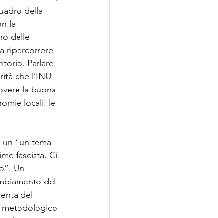
quadro della 
n la 
no delle 
ca ripercorrere 
itorio. Parlare 
rità che l’INU 
overe la buona 
omie locali: le 
ia un “un tema 
me fascista. Ci 
o”. Un 
ambiamento del 
renta del 
o, metodologico 