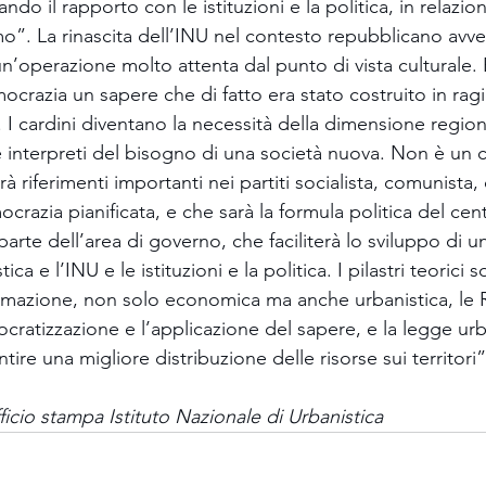
ndo il rapporto con le istituzioni e la politica, in relazio
mo”. La rinascita dell’INU nel contesto repubblicano avve
un’operazione molto attenta dal punto di vista culturale.
ocrazia un sapere che di fatto era stato costruito in ragi
 I cardini diventano la necessità della dimensione region
e interpreti del bisogno di una società nuova. Non è un 
rà riferimenti importanti nei partiti socialista, comunista,
crazia pianificata, e che sarà la formula politica del centr
e parte dell’area di governo, che faciliterà lo sviluppo di 
ica e l’INU e le istituzioni e la politica. I pilastri teorici 
mmazione, non solo economica ma anche urbanistica, le 
ratizzazione e l’applicazione del sapere, e la legge urb
ntire una migliore distribuzione delle risorse sui territori”
fficio stampa Istituto Nazionale di Urbanistica