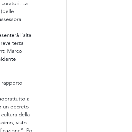
 curatori. La 
(delle 
’assessora 
 
enterà l’alta 
reve terza 
ant: Marco 
sidente 
l rapporto 
 soprattutto a 
o un decreto 
cultura della 
issimo, visto 
ficazione”. Poi, 