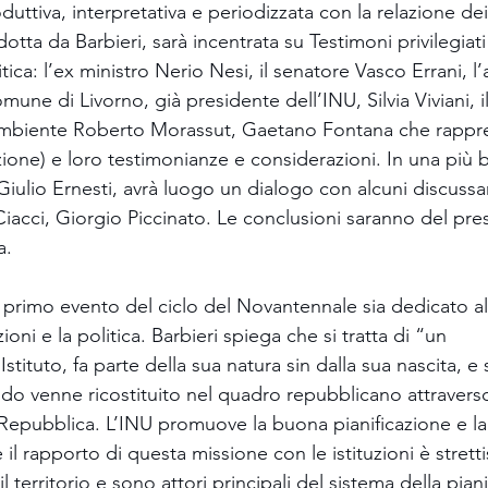
duttiva, interpretativa e periodizzata con la relazione dei
otta da Barbieri, sarà incentrata su Testimoni privilegiati 
litica: l’ex ministro Nerio Nesi, il senatore Vasco Errani, l
mune di Livorno, già presidente dell’INU, Silvia Viviani, il
Ambiente Roberto Morassut, Gaetano Fontana che rappres
ione) e loro testimonianze e considerazioni. In una più b
Giulio Ernesti, avrà luogo un dialogo con alcuni discuss
cci, Giorgio Piccinato. Le conclusioni saranno del pre
a.
 primo evento del ciclo del Novantennale sia dedicato a
zioni e la politica. Barbieri spiega che si tratta di “un 
Istituto, fa parte della sua natura sin dalla sua nascita, e
ndo venne ricostituito nel quadro repubblicano attravers
 Repubblica. L’INU promuove la buona pianificazione e la 
 e il rapporto di questa missione con le istituzioni è strett
territorio e sono attori principali del sistema della piani