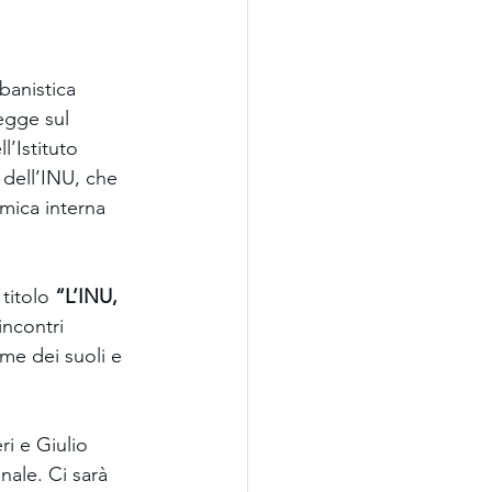
rbanistica 
egge sul 
l’Istituto 
 dell’INU, che 
mica interna 
 titolo 
“L’INU, 
ncontri 
ime dei suoli e 
ri e Giulio 
ale. Ci sarà 