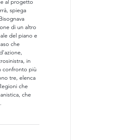
ne al progetto 
rrà, spiega 
 Bisognava 
one di un altro 
ale del piano e 
caso che 
 d’azione, 
osinistra, in 
un confronto più 
sono tre, elenca 
Regioni che 
anistica, che 
.