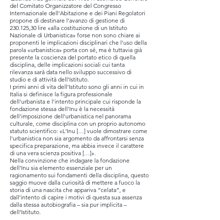
del Comitato Organizzatore del Congresso
Internazionale dell'Abitazione e dei Piani Regolatori
propone di destinare l'avanzo di gestione di
230.125,30 lire «alla costituzione di un Istituto
Nazionale di Urbanistica» forse non sono chiare ai
proponenti le implicazioni disciplinari che l'uso della
parola «urbanistica» porta con sé, ma è tuttavia già
presente la coscienza del portato etico di quella
disciplina, delle implicazioni sociali cui tanta
rilevanza sarà data nello sviluppo successivo di
studio e di attività dell'Istituto.
I primi anni di vita dell'Istituto sono gli anni in cui in
Italia si definisce la figura professionale
dell'urbanista e l'intento principale cui risponde la
fondazione stessa dell'Inu è la necessità
dell'imposizione dell'urbanistica nel panorama
culturale, come disciplina con un proprio autonomo
statuto scientifico: «L'Inu […] vuole dimostrare come
l'urbanistica non sia argomento da affrontarsi senza
specifica preparazione, ma abbia invece il carattere
di una vera scienza positiva […]».
Nella convinzione che indagare la fondazione
dell’Inu sia elemento essenziale per un
ragionamento sui fondamenti della disciplina, questo
saggio muove dalla curiosità di mettere a fuoco la
storia di una nascita che appariva “celata”, e
dall’intento di capire i motivi di questa sua assenza
dalla stessa autobiografia – sia pur implicita –
dell’Istituto.